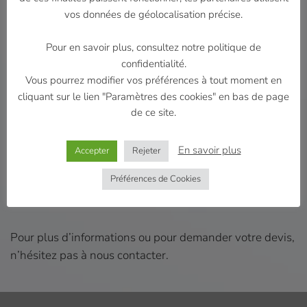
autonome et mobile.
vos données de géolocalisation précise.
Nous vous proposons de réaliser vos relevés et
tracés sur chantier.
Pour en savoir plus, consultez notre politique de
Les relevés apportent les informations nécessaires
confidentialité.
demandées par le client. Les dessinateurs en
Vous pourrez modifier vos préférences à tout moment en
charge de produire des plans et les métreurs en
cliquant sur le lien "Paramètres des cookies" en bas de page
charge de faire les devis n’ont plus besoin de se
de ce site.
déplacer.
Les relevés sont précis et effectués par laser-mètre.
En savoir plus
Accepter
Rejeter
Ils sont accompagnés de reportages photos.
Préférences de Cookies
Nos relevés peuvent être fournis à main levée ou
retranscrits sur un plan DesignCad.
Pour plus d’informations ou pour demander votre devis,
n’hésitez pas à nous contacter.