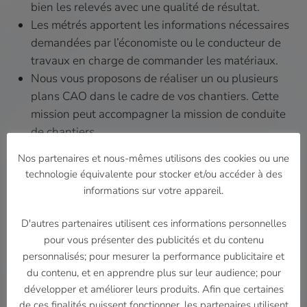
bien les relevés avec une qualité de résultat.
Les métrés apportent les informations nécessaires
demandées par l’économiste ou le conducteur de
travaux en charge de commander les matériaux.
Nous vous proposons de réaliser un ou plusieurs
plans CAO dans le cadre de vos chantiers. Cette
mission peut accompagner la mission de conduite
de chantiers.
Vos plans seront élaborés à partir du logiciel
Nos partenaires et nous-mêmes utilisons des cookies ou une
DesignCad, logiciel 2D. Nous utilisons vos
technologie équivalente pour stocker et/ou accéder à des
cartouches et vos formats de fichiers.
informations sur votre appareil.
Généralement accompagnés d’un relevé sur site les
plans et le CCTP sont décortiqués pour connaitre
D'autres partenaires utilisent ces informations personnelles
les quantités nécessaires à la réalisation du
pour vous présenter des publicités et du contenu
chantier suivant votre demande. Ainsi sont
personnalisés; pour mesurer la performance publicitaire et
du contenu, et en apprendre plus sur leur audience; pour
retranscrites les informations sur un fichier.
développer et améliorer leurs produits. Afin que certaines
Un seul interlocuteur sérieux, expérimenté,
de ces finalités puissent fonctionner, les partenaires utilisent