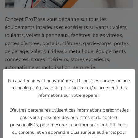
Concept Pro’Pose vous dépanne sur tous les
équipements intérieurs et extérieurs suivants : volets
roulants, volets à panneaux, fenêtres, baies vitrées,
portes d’entrée, portails, clôtures, garde-corps, portes
de garage, volet ou rideaux métallique, équipements
connectés, stores intérieurs, stores extérieurs,
automatisme et motorisation, serrurerie.
Nos partenaires et nous-mêmes utilisons des cookies ou une
Tarif
:
réparation et dépannage à partir de 70€
,
technologie équivalente pour stocker et/ou accéder à des
déplacement et mains d’œuvre hors matériel.
informations sur votre appareil.
Contactez-nous par téléphone au 07.56.80.65.25 afin
D'autres partenaires utilisent ces informations personnelles
pour vous présenter des publicités et du contenu
de nous expliquer votre problème, nous serons a même
personnalisés; pour mesurer la performance publicitaire et
de pouvoir vous proposez une solution et un rendez
du contenu, et en apprendre plus sur leur audience; pour
vous rapidement.