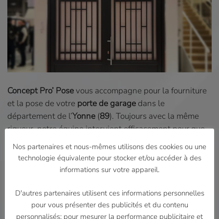
Concept Pro’ Pose
vous accompagne pour la fourniture
et la pose de votre
porte de garage
dans le
département de l’
Yonne
(
89
). Toujours avec la même
rigueur, notre équipe intervient efficacement pour que
vous puissiez profiter de votre nouvelle
porte de
Nos partenaires et nous-mêmes utilisons des cookies ou une
garage
le plus rapidement possible.
technologie équivalente pour stocker et/ou accéder à des
informations sur votre appareil.
Il existe aujourd’hui plusieurs types de
portes de
D'autres partenaires utilisent ces informations personnelles
garage
avec des ouvertures différentes. Les
pour vous présenter des publicités et du contenu
sectionnelles, les battantes ou les
rideaux métallique
personnalisés; pour mesurer la performance publicitaire et