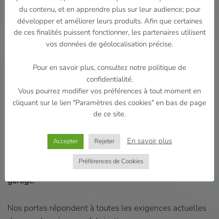
pour vos locaux, bureaux ou magasins. Chacune
du contenu, et en apprendre plus sur leur audience; pour
apporte ses avantages à votre projet en tenant compte
développer et améliorer leurs produits. Afin que certaines
de votre budget et de vos besoins. Personnalisez
de ces finalités puissent fonctionner, les partenaires utilisent
votre
porte de garage
(manuelle, automatique, avec ou
vos données de géolocalisation précise.
sans hublot, en aluminium, en acier laqué ou brute…)
pour qu’elle soit entièrement à votre goût. Nous
Pour en savoir plus, consultez notre politique de
sommes, bien sûr, à votre disposition pour vous aider
confidentialité.
dans votre choix.
Vous pourrez modifier vos préférences à tout moment en
cliquant sur le lien "Paramètres des cookies" en bas de page
de ce site.
Après avoir choisi votre nouvelle
porte de garage
, nous
nous déplaçons chez vous dans les meilleurs délais
En savoir plus
pour une installation efficace. Une fois la pose terminée,
Accepter
Rejeter
notre équipe ne laisse aucune trace de son passage afin
Préférences de Cookies
que vous puissiez profiter au plus vite de votre
porte de
garage
.
Nos portes répondent à toutes les exigences actuelles